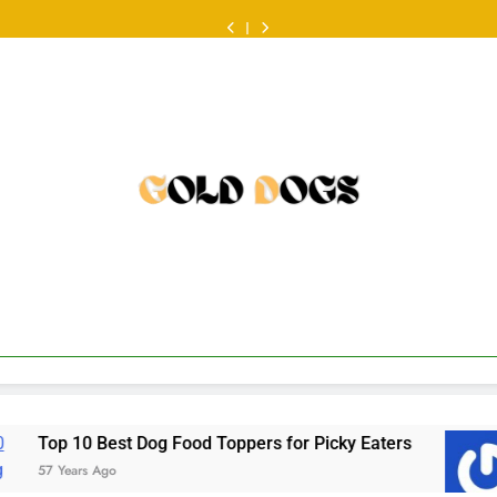
ออนไลน์
Food
Dog
at
ออนไลน์
Food
Dog
look
หวย
ครั้ง
Review:
Food
the
ครั้ง
Review:
Food
at
ออนไลน์
แรก
Fresh
Toppers
Australian
แรก
Fresh
Toppers
the
ครั้ง
ต้องเต
Food
for
scene
ต้องเต
Food
for
Australian
แรก
รี
That
Picky
•
รี
That
Picky
scene
ต้องเต
ยม
Makes
Eaters
ยม
Makes
Eaters
•
รี
อะไร
Mealtime
อะไร
Mealtime
ยม
บ้าง
a
บ้าง
a
อะไร
•
Little
•
Little
บ้าง
Easier
Easier
•
ers for Picky Eaters
a balanced look at the Au
57 Years Ago