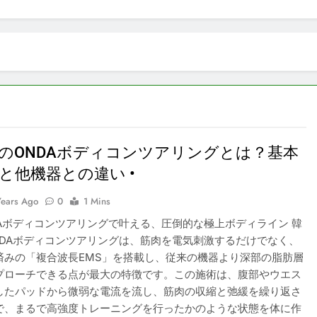
違
違
い
い
•
•
のONDAボディコンツアリングとは？基本
と他機器との違い •
Years Ago
0
1 Mins
DAボディコンツアリングで叶える、圧倒的な極上ボディライン 韓
NDAボディコンツアリングは、筋肉を電気刺激するだけでなく、
済みの「複合波長EMS」を搭載し、従来の機器より深部の脂肪層
プローチできる点が最大の特徴です。この施術は、腹部やウエス
したパッドから微弱な電流を流し、筋肉の収縮と弛緩を繰り返さ
で、まるで高強度トレーニングを行ったかのような状態を体に作