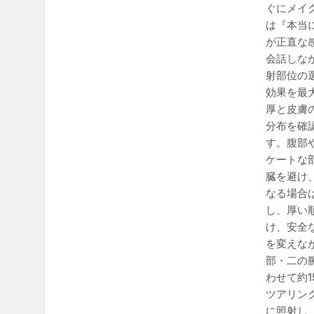
ぐにメイ
は『本当
が正直な
会話しな
射部位の
効果を最
厚と皮膚
分布を確
す。腹部
ケートな
臓を避け
なる場合
し、厚い
け、安全
を変えな
部・二の
わせて約
ツアリン
に照射し