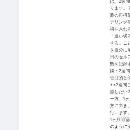
は、2週
ります。
胞の再構
デリング
術を入れ
「通い切
する」こ
を自分に
日のセル
態を記録
隔：2週
善目的と
**2週
感したい
一方、1
方に向き
行います
1ヶ月間隔
のように