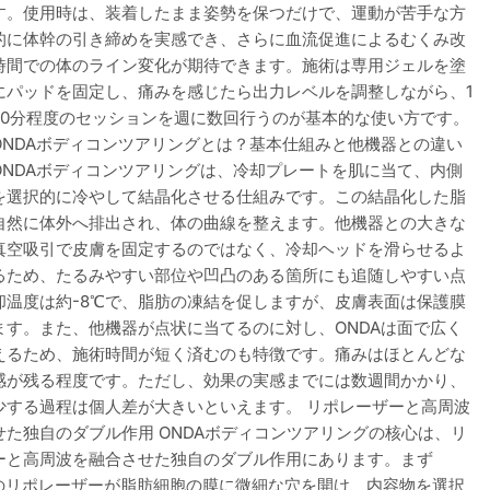
す。使用時は、装着したまま姿勢を保つだけで、運動が苦手な方
的に体幹の引き締めを実感でき、さらに血流促進によるむくみ改
時間での体のライン変化が期待できます。施術は専用ジェルを塗
にパッドを固定し、痛みを感じたら出力レベルを調整しながら、1
20分程度のセッションを週に数回行うのが基本的な使い方です。
ONDAボディコンツアリングとは？基本仕組みと他機器との違い
ONDAボディコンツアリングは、冷却プレートを肌に当て、内側
を選択的に冷やして結晶化させる仕組みです。この結晶化した脂
自然に体外へ排出され、体の曲線を整えます。他機器との大きな
真空吸引で皮膚を固定するのではなく、冷却ヘッドを滑らせるよ
るため、たるみやすい部位や凹凸のある箇所にも追随しやすい点
却温度は約-8℃で、脂肪の凍結を促しますが、皮膚表面は保護膜
ます。また、他機器が点状に当てるのに対し、ONDAは面で広く
えるため、施術時間が短く済むのも特徴です。痛みはほとんどな
感が残る程度です。ただし、効果の実感までには数週間かかり、
少する過程は個人差が大きいといえます。 リポレーザーと高周波
せた独自のダブル作用 ONDAボディコンツアリングの核心は、リ
ーと高周波を融合させた独自のダブル作用にあります。まず
nmのリポレーザーが脂肪細胞の膜に微細な穴を開け、内容物を選択