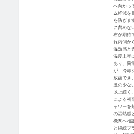
へ向かっ
ム軽減を
を防ぎま
に留めな
布が期待で
れ内側か
温熱感と
温度上昇
あり、異
が、冷却
放熱でき
激の少な
以上続く
による初
ャワーを
の温熱感
機関へ相
と継続プ