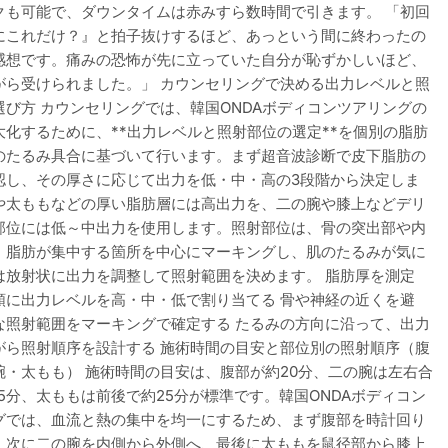
クも可能で、ダウンタイムは赤みすら数時間で引きます。 「初回
にこれだけ？』と拍子抜けするほど、あっという間に終わったの
感想です。痛みの恐怖が先に立っていた自分が恥ずかしいほど、
がら受けられました。」 カウンセリングで決める出力レベルと照
選び方 カウンセリングでは、韓国ONDAボディコンツアリングの
大化するために、**出力レベルと照射部位の選定**を個別の脂肪
のたるみ具合に基づいて行います。まず超音波診断で皮下脂肪の
認し、その厚さに応じて出力を低・中・高の3段階から決定しま
や太ももなどの厚い脂肪層には高出力を、二の腕や膝上などデリ
部位には低～中出力を使用します。照射部位は、骨の突出部や内
、脂肪が集中する箇所を中心にマーキングし、肌のたるみが気に
は放射状に出力を調整して照射範囲を決めます。 脂肪厚を測定
順に出力レベルを高・中・低で割り当てる 骨や神経の近くを避
な照射範囲をマーキングで確定する たるみの方向に沿って、出力
がら照射順序を設計する 施術時間の目安と部位別の照射順序（腹
腕・太もも） 施術時間の目安は、腹部が約20分、二の腕は左右合
15分、太ももは前後で約25分が標準です。韓国ONDAボディコン
グでは、血流と熱の集中を均一にするため、まず腹部を時計回り
、次に二の腕を内側から外側へ、最後に太ももを鼠径部から膝上