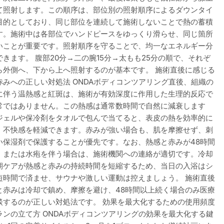
て照射します。この順序は、部位別の照射順序によるダウンタイ
目的としており、同じ部位を連続して施術しないことで熱の蓄積
す。施術中は各部位でハンドピースをゆっくり滑らせ、同じ箇所
いことが重要です。照射順序を守ることで、均一なエネルギー分
きます。 腹部20分→二の腕15分→太もも25分の順で、それぞ
ら外側へ、下から上へ照射するのが基本です。 施術直後に感じる
赤みへの正しい対処法 ONDAボディコンツアリング直後、組織の
に伴う温熱感と紅斑は、施術が有効深度に作用した生理的反応で
常ではありません。この熱感は通常数時間で自然に減衰します
ジェルや保冷剤をタオルで包んで当てると、表皮の熱を効率的に
、不快感を軽減できます。赤みが強い場合も、肌を摩擦せず、刺
い保湿剤で保護することが優先です。なお、熱感と赤みが48時間
、または水疱を伴う場合は、施術機関への連絡が適切です。冷却
期ケアが熱感と赤みの持続時間を短縮するため、当日の入浴はシ
短時間で済ませ、サウナや激しい運動は控えましょう。 施術直後
と赤みは冷却で鎮め、摩擦を避け、48時間以上続く場合のみ医療
談するのが正しい対処法です。 効果を最大化するための使用頻度
ランの立て方 ONDAボディコンツアリングの効果を最大化する鍵