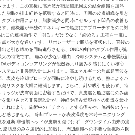
させます。この直後に高周波が脂肪細胞周辺の結合組織を加熱
した脂肪の排出経路を拡張すると同時に、周囲の皮膚組織を引き
。ダブル作用により、脂肪減少と同時にセルライト凹凸の改善も
ます。他機器が単独のエネルギーで脂肪にアプローチするのに対
DAはこの連携動作で「削る」だけでなく「締める」工程を一度に
る点が大きな違いです。 リポレーザーで脂肪を液状化し、直後の
排出と引き締めを同時進行させる、ONDA独自のダブル作用が施
最大の特徴です。 痛みが少ない理由：冷却システムと非侵襲設計
ONDAボディコンツアリングが他機器より痛みを感じにくい核心
システムと非侵襲設計にあります。高エネルギーの焦点超音波を
際、表皮を冷却プローブが同時に冷やし続けるため、熱によるバ
火傷リスクを大幅に軽減します。さらに、針や吸引を使わず、特
トリッジが皮膚表面に密着するだけで、真皮層と脂肪層にのみ熱
ーを集中させる非侵襲設計が、神経や痛み受容器への刺激を最小
。これにより、施術中の「チクッ」とする痛みや、施術後のうっ
んど感じません。 冷却プレートが表皮温度を常時モニタリング
激を遮断 非侵襲ヘッドが皮膚を傷つけず、ダウンタイム由来の痛
化 脂肪層のみを選択的に加温し、周辺組織への不要な熱拡散を防