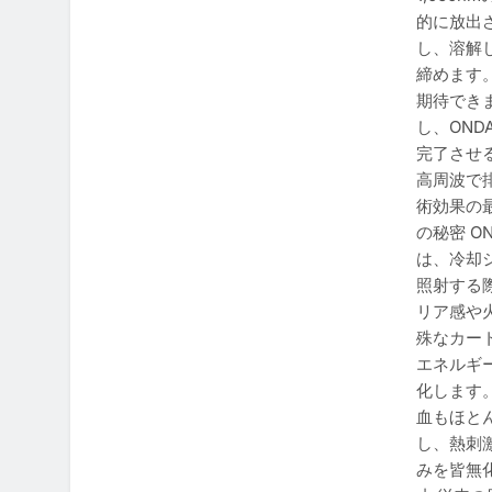
的に放出
し、溶解
締めます
期待でき
し、ON
完了させ
高周波で
術効果の
の秘密 
は、冷却
照射する
リア感や
殊なカー
エネルギ
化します
血もほと
し、熱刺
みを皆無