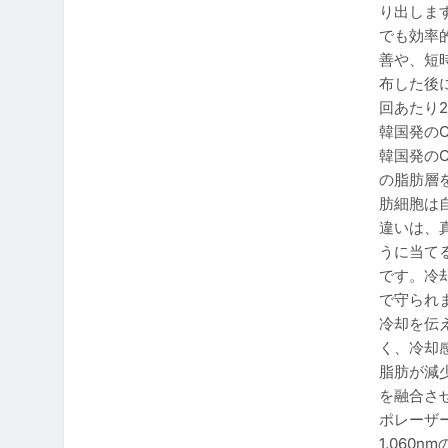
り出しま
でも効率
善や、短
布した後
回あたり
韓国発の
韓国発の
の脂肪層
肪細胞は
違いは、
うに当て
です。冷
で守られ
冷却を伝
く、冷却
脂肪が減
を融合さ
ポレーザ
1,060