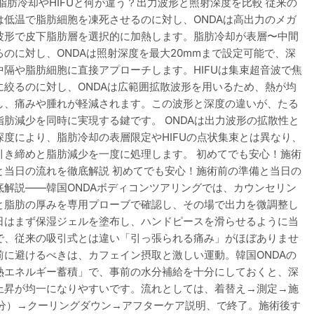
脂肪冷却やHIFUと何が違う？出力波形と照射深度を比較 従来の
は低温で脂肪細胞を凍死させるのに対し、ONDAは高出力のメガ
波形で皮下脂肪層を選択的に加熱します。脂肪冷却が表層〜中間
るのに対し、ONDAは照射深度を最大20mmまで設定可能で、深
中隔や脂肪細胞に直接アプローチします。HIFUは集束超音波で焦
に絞るのに対し、ONDAは広範囲拡散波形を用いるため、熱が均
し、痛みや腫れが軽減されます。この波形と深度の違いが、たる
脂肪減少を同時に実現する鍵です。 ONDAは出力波形の拡散性と
深度により、脂肪冷却の表層限定やHIFUの点状集束とは異なり、
引き締めと脂肪減少を一度に処理します。 初めてでも安心！施術
と当日の流れを徹底解説 初めてでも安心！施術前の準備と当日の
底解説——韓国ONDAボディコンツアリングでは、カウンセリン
と脂肪の厚みを専用プローブで確認し、その場で出力を微調整し
日はまず保湿ジェルを塗布し、ハンドピースを滑らせるように当
で、従来の吸引式とは違い「引っ張られる痛み」がほぼありませ
前に避けるべきは、カフェイン摂取と激しい運動。韓国ONDAの
熱エネルギー蓄積」で、事前の水分補給を十分にしておくと、深
上昇が均一になりやすいです。流れとしては、着替え→測定→施
0分）→クーリングダウン→アフターケア説明、で終了。施術後す