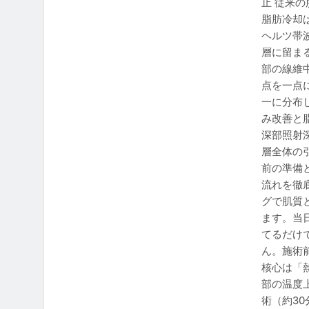
止 従来の
脂肪冷却
ヘルツ帯
層に留ま
部の線維
点を一点
一に分布
み改善と
深部照射
層全体の
前の準備
流れを徹
グで肌質
ます。当
てるだけ
ん。施術
核心は「
部の温度
術（約3