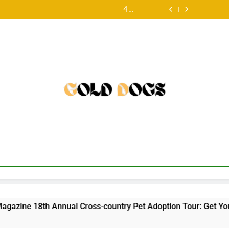
FIDO
韓
Paired
4
FIDO
韓
Paired
Friendly
国
Up
year
Friendly
国
Up
4
FIDO
Magazine
発
With
old
Magazine
発
With
year
Friendly
18th
の
A
male
18th
の
A
old
Magazine
Annual
ONDA
Big
British
Annual
ONDA
Big
male
18th
Cross-
ボ
Age
Bulldog
Cross-
ボ
Age
British
Annual
country
デ
Difference
available
country
デ
Difference
Bulldog
Cross-
Pet
ィ
for
Pet
ィ
available
country
Adoption
コ
adoption
Adoption
コ
for
Pet
Tour:
ン
Tour:
ン
adoption
Adoption
Get
ツ
Get
ツ
Tour:
Your
ア
Your
ア
Get
Licks
リ
Licks
リ
Your
on
ン
on
ン
Licks
Route
グ
Route
グ
on
66®
と
66®
と
Route
は？
は？
66®
基
基
本
本
仕
仕
組
組
み
み
と
と
他
他
機
機
器
器
nnual Cross-country Pet Adoption Tour: Get Your Licks on Ro
と
と
の
の