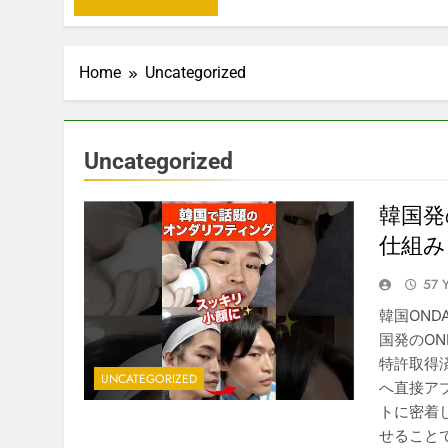
Home
Uncategorized
Uncategorized
韓国発
仕組み
57 
韓国ON
国発のO
特許取得
UNCATEGORIZED
へ直接ア
トに密着
せること