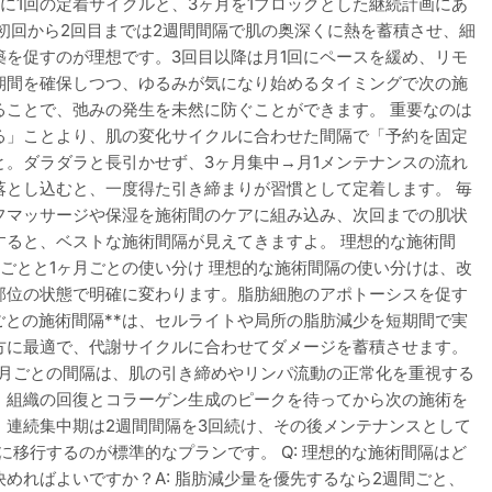
間に1回の定着サイクルと、3ヶ月を1ブロックとした継続計画にあ
 初回から2回目までは2週間間隔で肌の奥深くに熱を蓄積させ、細
築を促すのが理想です。3回目以降は月1回にペースを緩め、リモ
期間を確保しつつ、ゆるみが気になり始めるタイミングで次の施
ることで、弛みの発生を未然に防ぐことができます。 重要なのは
る」ことより、肌の変化サイクルに合わせた間隔で「予約を固定
と。ダラダラと長引かせず、3ヶ月集中→月1メンテナンスの流れ
落とし込むと、一度得た引き締まりが習慣として定着します。 毎
フマッサージや保湿を施術間のケアに組み込み、次回までの肌状
すると、ベストな施術間隔が見えてきますよ。 理想的な施術間
間ごとと1ヶ月ごとの使い分け 理想的な施術間隔の使い分けは、改
部位の状態で明確に変わります。脂肪細胞のアポトーシスを促す
間ごとの施術間隔**は、セルライトや局所の脂肪減少を短期間で実
方に最適で、代謝サイクルに合わせてダメージを蓄積させます。
ヶ月ごとの間隔は、肌の引き締めやリンパ流動の正常化を重視する
、組織の回復とコラーゲン生成のピークを待ってから次の施術を
。連続集中期は2週間間隔を3回続け、その後メンテナンスとして
に移行するのが標準的なプランです。 Q: 理想的な施術間隔はど
決めればよいですか？A: 脂肪減少量を優先するなら2週間ごと、